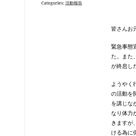
Categories:
活動報告
皆さんお
緊急事態
た。また
が終息し
ようやく
の活動を
を講じな
なり体力
きますが
ける為に