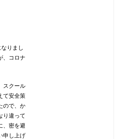
になりまし
が、コロナ
、スクール
えて安全策
たので、か
なり違って
に、密を避
い申し上げ