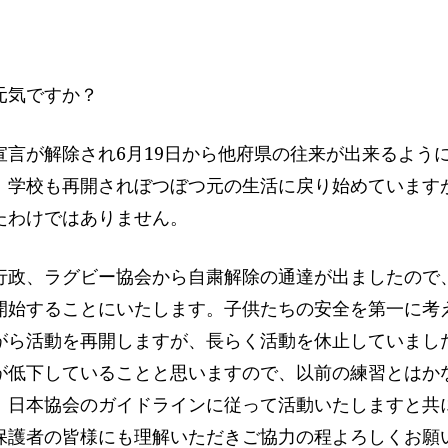
元気ですか？
宣言が解除され6月19日から他府県の往来が出来るよう
、学校も再開されぼつぼつ元の生活に戻り始めています
たわけではありません。
行政、ラグビー協会から自粛解除の通達が出ましたので
開始することにいたします。子供たちの安全を第一に考
がら活動を再開しますが、長らく活動を休止していまし
が低下していることと思いますので、以前の練習とはか
、日本協会のガイドラインに従って活動いたしますと共
保護者の皆様にも理解いただきご協力の程よろしくお願