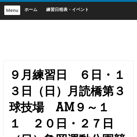
Skip
ホーム
練習日程表・イベント
Menu
to
content
９月練習日 ６日・１
３日（日）月読橋第３
球技場 AM９～１
１ ２０日・２７日