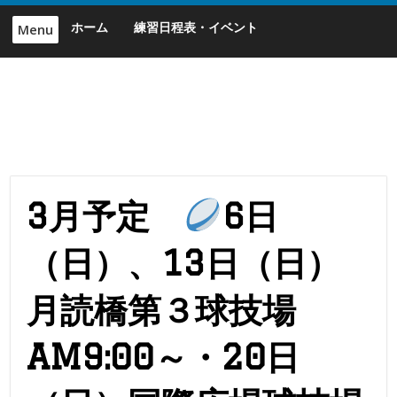
Skip
ホーム
練習日程表・イベント
Menu
to
content
3月予定
6日
（日）、13日（日）
月読橋第３球技場
AM9:00～・20日