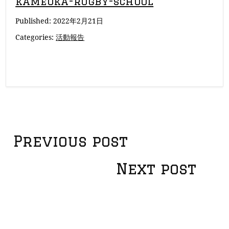
kameoka-rugby-school
Published:
2022年2月21日
Categories:
活動報告
投
Previous post
稿
Next post
ナ