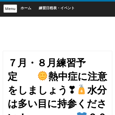
Skip
ホーム
練習日程表・イベント
Menu
to
content
７月・８月練習予
定
熱中症に注意
をしましょう❣
水分
は多い目に持参くださ